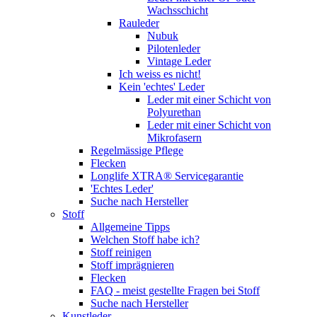
Wachsschicht
Rauleder
Nubuk
Pilotenleder
Vintage Leder
Ich weiss es nicht!
Kein 'echtes' Leder
Leder mit einer Schicht von
Polyurethan
Leder mit einer Schicht von
Mikrofasern
Regelmässige Pflege
Flecken
Longlife XTRA® Servicegarantie
'Echtes Leder'
Suche nach Hersteller
Stoff
Allgemeine Tipps
Welchen Stoff habe ich?
Stoff reinigen
Stoff imprägnieren
Flecken
FAQ - meist gestellte Fragen bei Stoff
Suche nach Hersteller
Kunstleder