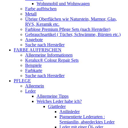
Wohnmobil und Wohnwagen
Farbe auffrischen
Metall
Übrige Oberflächen wie Naturstein, Marmor, Glas,
RVS, Keramik etc.
Farblose Premium Pflege Sets (nach Hersteller)
Gebrauchsartikel ( Tücher, Schwämme, Bürsten etc.)
Angebote
Suche nach Hersteller
FARBE AUFFRISCHEN
Allgemeine Informationen
Keralux® Colour Repair Sets
Beispiele
Farbkarte
Suche nach Hersteller
PFLEGE
Allgemein
Leder
Allgemeine Tipps
Welches Leder habe ich?
Glattleder
Anilinleder
Pigmentierte Lederarten :
Semianilin, abgedecktes Leder
Leder mit einer Öl- oder