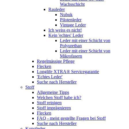
Wachsschicht
Rauleder
Nubuk
Pilotenleder
Vintage Leder
Ich weiss es nicht!
Kein 'echtes' Leder
Leder mit einer Schicht von
Polyurethan
Leder mit einer Schicht von
Mikrofasern
Regelmässige Pflege
Flecken
Longlife XTRA® Servicegarantie
'Echtes Leder'
Suche nach Hersteller
Stoff
Allgemeine Tipps
Welchen Stoff habe ich?
Stoff reinigen
Stoff imprägnieren
Flecken
FAQ - meist gestellte Fragen bei Stoff
Suche nach Hersteller
Kunstleder