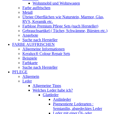
Wohnmobil und Wohnwagen
Farbe auffrischen
Metall
Übrige Oberflächen wie Naturstein, Marmor, Glas,
RVS, Keramik etc.
Farblose Premium Pflege Sets (nach Hersteller)
Gebrauchsartikel ( Tücher, Schwämme, Bürsten etc.)
Angebote
Suche nach Hersteller
FARBE AUFFRISCHEN
Allgemeine Informationen
Keralux® Colour Repair Sets
Beispiele
Farbkarte
Suche nach Hersteller
PFLEGE
Allgemein
Leder
Allgemeine Tipps
Welches Leder habe ich?
Glattleder
Anilinleder
Pigmentierte Lederarten :
Semianilin, abgedecktes Leder
Leder mit einer Öl- oder